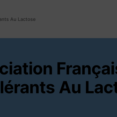
rants Au Lactose
ciation França
olérants Au Lac