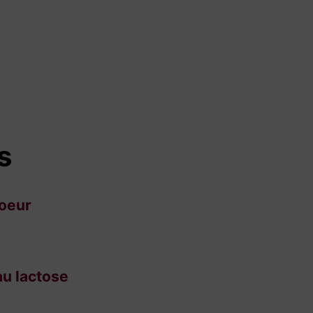
s
coeur
au lactose